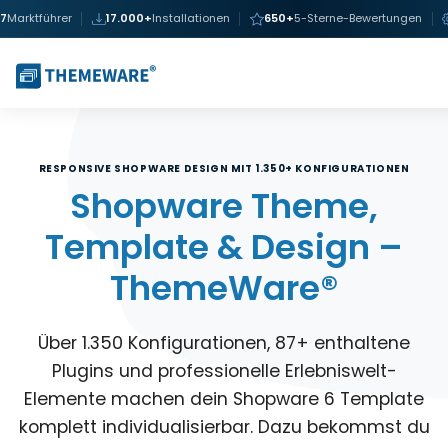
Marktführer
17.000+
Installationen
650+
5-Sterne-Bewertungen
DAS MEISTGENUTZTE SHOPWARE THEME & DESIGN
RESPONSIVE SHOPWARE DESIGN MIT 1.350+ KONFIGURATIONEN
INKLUSIVE ONLINE-KURSE, TUTORIALS & ERLEBNISWELTEN
VON 1.300+ AGENTUREN & FREELANCERN EMPFOHLEN
Shopware Theme,
ALLES INKLUSIVE – KEINE VERSTECKTEN ZUSATZKOSTEN
Template & Design –
ThemeWare®
Über 1.350 Konfigurationen, 87+ enthaltene
Plugins und professionelle Erlebniswelt-
Elemente machen dein Shopware 6 Template
komplett individualisierbar. Dazu bekommst du