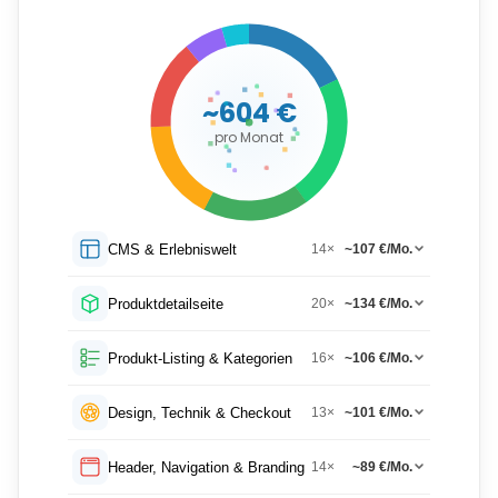
~604
€
pro Monat
CMS & Erlebniswelt
14×
~107 €/Mo.
Produktdetailseite
20×
~134 €/Mo.
Produkt-Listing & Kategorien
16×
~106 €/Mo.
Design, Technik & Checkout
13×
~101 €/Mo.
Header, Navigation & Branding
14×
~89 €/Mo.