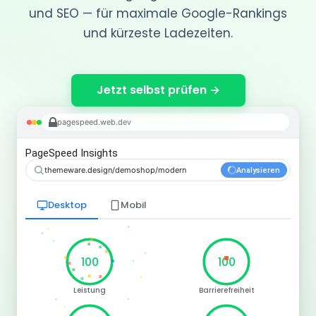
und SEO — für maximale Google-Rankings
und kürzeste Ladezeiten.
Jetzt selbst prüfen →
pagespeed.web.dev
PageSpeed Insights
themeware.design/demoshop/modern
Analysieren
Desktop
Mobil
100
100
Leistung
Barrierefreiheit