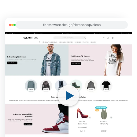
themeware.design/demoshop/strong